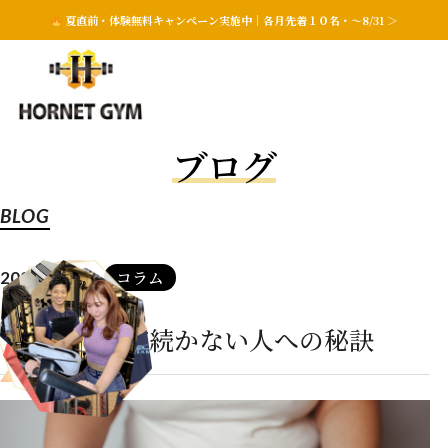
夏直前・体験無料キャンペーン実施中｜各月先着１０名・〜8/31 ＞
ブログ
BLOG
コラム
2022.09.24
ダイエットが続かない人への秘訣