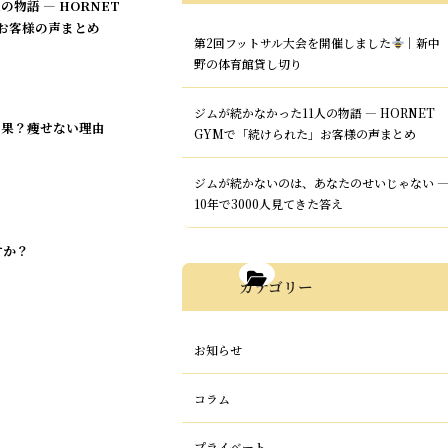
の物語 — HORNET
お客様の声まとめ
第2回フットサル大会を開催しました
｜新中
野の体育館貸し切り
ジムが続かなかった11人の物語 — HORNET
効果？痩せない理由
GYMで「続けられた」お客様の声まとめ
ジムが続かないのは、あなたのせいじゃない 
10年で3000人見てきた答え
すか？
カテゴリー
お知らせ
コラム
プライベート