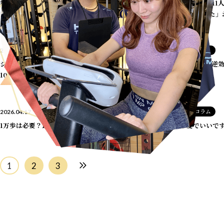
第2回フットサル大会を開催しました
｜新中
ジムが続かなかった11人
野の体育館貸し切り
GYMで「続けられた」
コラム
コラム
2026.05.05
2026.04.25
ジムが続かないのは、あなたのせいじゃない —
1日1食ダイエットは逆
10年で3000人見てきた答え
コラム
コラム
2026.04.17
2026.04.14
1万歩は必要？最新研究の結論
今年も同じ夏でいいで
1
2
3