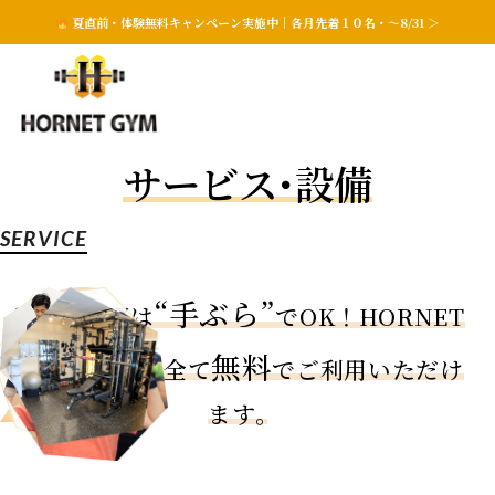
夏直前・体験無料キャンペーン実施中｜各月先着１０名・〜8/31 ＞
サービス･設備
SERVICE
“手ぶら”
お越しの際は
でOK！
HORNET
無料
GYMの設備は全て
でご利用いただけ
ます｡