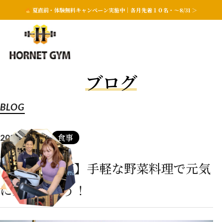
夏直前・体験無料キャンペーン実施中｜各月先着１０名・〜8/31 ＞
ブログ
BLOG
食事
2025.07.15
【夏バテ対策】手軽な野菜料理で元気
に乗り切ろう！