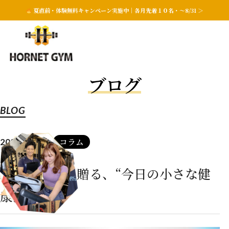
夏直前・体験無料キャンペーン実施中｜各月先着１０名・〜8/31 ＞
ブログ
BLOG
コラム
2025.10.22
未来の自分に贈る、“今日の小さな健
康投資”