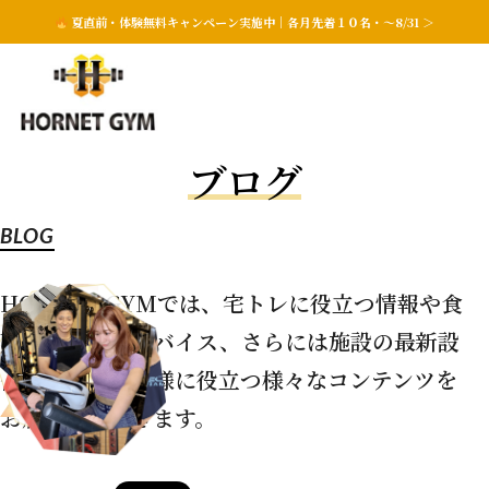
夏直前・体験無料キャンペーン実施中｜各月先着１０名・〜8/31 ＞
ブログ
BLOG
HORNET GYMでは、宅トレに役立つ情報や食
事に関するアドバイス、
さらには施設の最新設
備情報など、皆様に役立つ様々なコンテンツを
お届けしていきます。