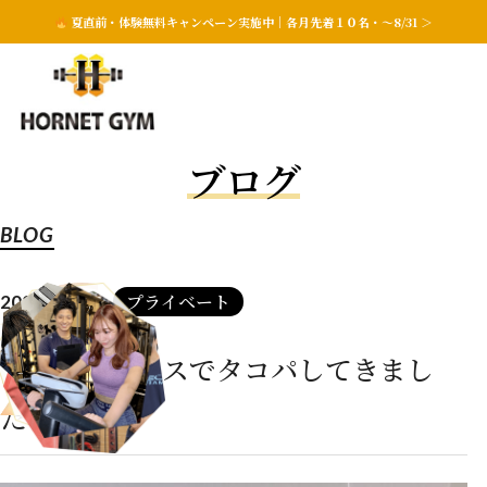
夏直前・体験無料キャンペーン実施中｜各月先着１０名・〜8/31 ＞
ブログ
BLOG
プライベート
2022.10.31
かずのりハウスでタコパしてきまし
た！