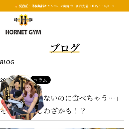
夏直前・体験無料キャンペーン実施中｜各月先着１０名・〜8/31 ＞
ブログ
BLOG
コラム
2025.08.19
「お腹すいてないのに食べちゃう…」
それ、脳のしわざかも！？