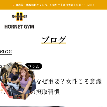
夏直前・体験無料キャンペーン実施中｜各月先着１０名・〜8/31 ＞
ブログ
BLOG
コラム
2026.01.27
たんぱく質はなぜ重要？女性こそ意識
したい毎日の摂取習慣